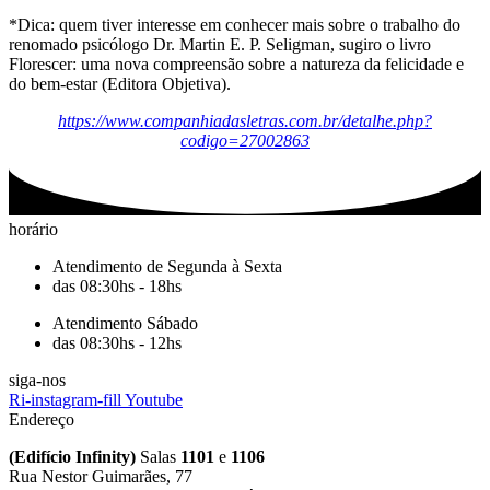
*Dica: quem tiver interesse em conhecer mais sobre o trabalho do
renomado psicólogo Dr. Martin E. P. Seligman, sugiro o livro
Florescer: uma nova compreensão sobre a natureza da felicidade e
do bem-estar (Editora Objetiva).
https://www.companhiadasletras.com.br/detalhe.php?
codigo=27002863
horário
Atendimento de Segunda à Sexta
das 08:30hs - 18hs
Atendimento Sábado
das 08:30hs - 12hs
siga-nos
Ri-instagram-fill
Youtube
Endereço
(Edifício Infinity)
Salas
1101
e
1106
Rua Nestor Guimarães, 77