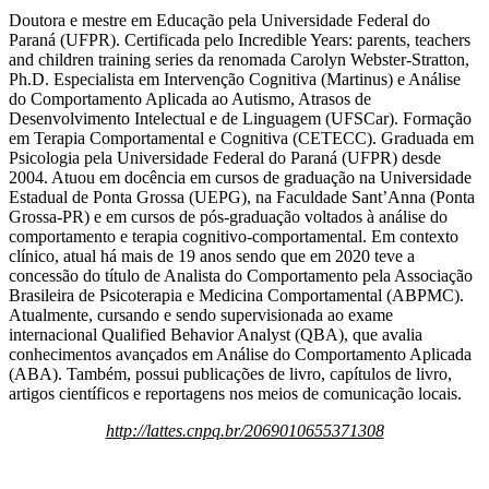
Doutora e mestre em Educação pela Universidade Federal do
Paraná (UFPR). Certificada pelo Incredible Years: parents, teachers
and children training series da renomada Carolyn Webster-Stratton,
Ph.D. Especialista em Intervenção Cognitiva (Martinus) e Análise
do Comportamento Aplicada ao Autismo, Atrasos de
Desenvolvimento Intelectual e de Linguagem (UFSCar). Formação
em Terapia Comportamental e Cognitiva (CETECC). Graduada em
Psicologia pela Universidade Federal do Paraná (UFPR) desde
2004. Atuou em docência em cursos de graduação na Universidade
Estadual de Ponta Grossa (UEPG), na Faculdade Sant’Anna (Ponta
Grossa-PR) e em cursos de pós-graduação voltados à análise do
comportamento e terapia cognitivo-comportamental. Em contexto
clínico, atual há mais de 19 anos sendo que em 2020 teve a
concessão do título de Analista do Comportamento pela Associação
Brasileira de Psicoterapia e Medicina Comportamental (ABPMC).
Atualmente, cursando e sendo supervisionada ao exame
internacional Qualified Behavior Analyst (QBA), que avalia
conhecimentos avançados em Análise do Comportamento Aplicada
(ABA). Também, possui publicações de livro, capítulos de livro,
artigos científicos e reportagens nos meios de comunicação locais.
http://lattes.cnpq.br/2069010655371308