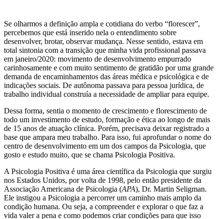
Se olharmos a definição ampla e cotidiana do verbo “florescer”,
percebemos que está inserido nela o entendimento sobre
desenvolver, brotar, observar mudança. Nesse sentido, estava em
total sintonia com a transição que minha vida profissional passava
em janeiro/2020: movimento de desenvolvimento empurrado
carinhosamente e com muito sentimento de gratidão por uma grande
demanda de encaminhamentos das áreas médica e psicológica e de
indicações sociais. De autônoma passava para pessoa jurídica, de
trabalho individual construía a necessidade de ampliar para equipe.
Dessa forma, sentia o momento de crescimento e florescimento de
todo um investimento de estudo, formação e ética ao longo de mais
de 15 anos de atuação clínica. Porém, precisava deixar registrado a
base que ampara meu trabalho. Para isso, fui aprofundar o nome do
centro de desenvolvimento em um dos campos da Psicologia, que
gosto e estudo muito, que se chama Psicologia Positiva.
A Psicologia Positiva é uma área científica da Psicologia que surgiu
nos Estados Unidos, por volta de 1998, pelo então presidente da
Associação Americana de Psicologia (
APA
), Dr. Martin Seligman.
Ele instigou a Psicologia a percorrer um caminho mais amplo da
condição humana. Ou seja, a compreender e explorar o que faz a
vida valer a pena e como podemos criar condições para que isso