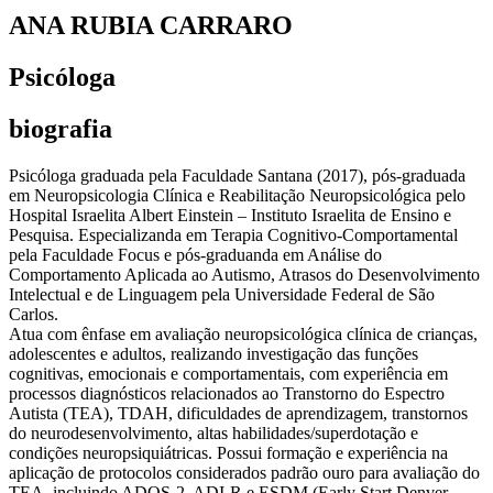
ANA RUBIA CARRARO
Psicóloga
biografia
Psicóloga graduada pela Faculdade Santana (2017), pós-graduada
em Neuropsicologia Clínica e Reabilitação Neuropsicológica pelo
Hospital Israelita Albert Einstein – Instituto Israelita de Ensino e
Pesquisa. Especializanda em Terapia Cognitivo-Comportamental
pela Faculdade Focus e pós-graduanda em Análise do
Comportamento Aplicada ao Autismo, Atrasos do Desenvolvimento
Intelectual e de Linguagem pela Universidade Federal de São
Carlos.
Atua com ênfase em avaliação neuropsicológica clínica de crianças,
adolescentes e adultos, realizando investigação das funções
cognitivas, emocionais e comportamentais, com experiência em
processos diagnósticos relacionados ao Transtorno do Espectro
Autista (TEA), TDAH, dificuldades de aprendizagem, transtornos
do neurodesenvolvimento, altas habilidades/superdotação e
condições neuropsiquiátricas. Possui formação e experiência na
aplicação de protocolos considerados padrão ouro para avaliação do
TEA, incluindo ADOS-2, ADI-R e ESDM (Early Start Denver