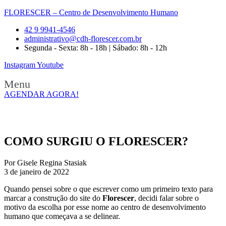
FLORESCER – Centro de Desenvolvimento Humano
42 9 9941-4546
administrativo@cdh-florescer.com.br
Segunda - Sexta: 8h - 18h | Sábado: 8h - 12h
Instagram
Youtube
Menu
AGENDAR AGORA!
COMO SURGIU O FLORESCER?
Por Gisele Regina Stasiak
3 de janeiro de 2022
Quando pensei sobre o que escrever como um primeiro texto para
marcar a construção do site do
Florescer
, decidi falar sobre o
motivo da escolha por esse nome ao centro de desenvolvimento
humano que começava a se delinear.